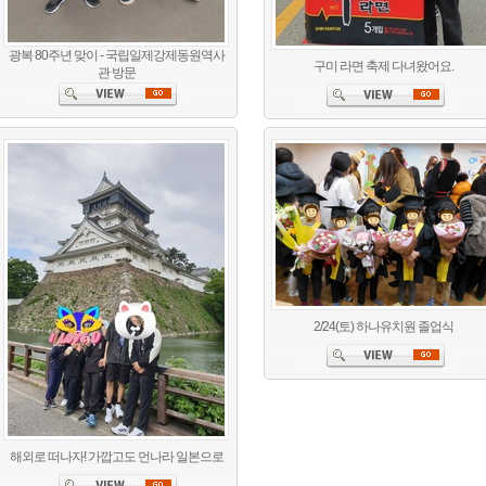
광복 80주년 맞이 - 국립일제강제동원역사
구미 라면 축제 다녀왔어요.
관 방문
2/24(토) 하나유치원 졸업식
해외로 떠나자! 가깝고도 먼나라 일본으로