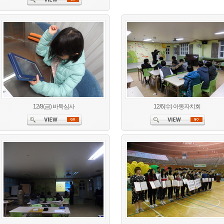
12/8(금) 바둑심사
12/6(수) 아동자치회