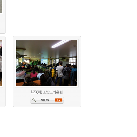
1/23(화) 소방모의훈련