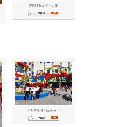
2025.7월 제주도여행
야홋! 이번엔 레고랜드다.