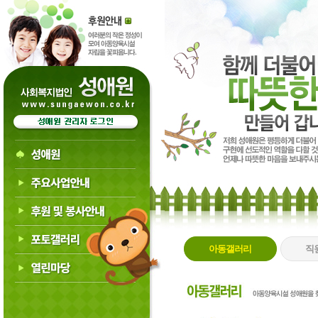
아동갤러리
직