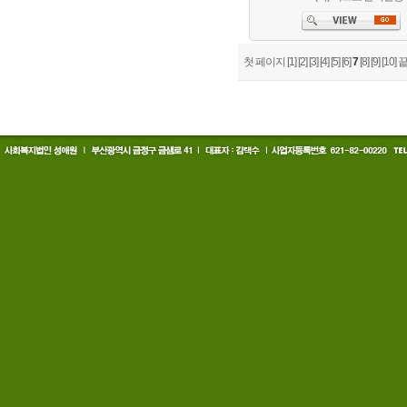
첫 페이지
[1]
[2]
[3]
[4]
[5]
[6]
7
[8]
[9]
[10]
끝