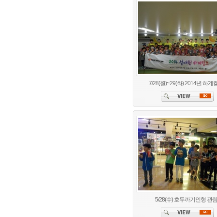
7/28(월)~29(화) 2014년 하
5/28(수) 호두까기인형 관