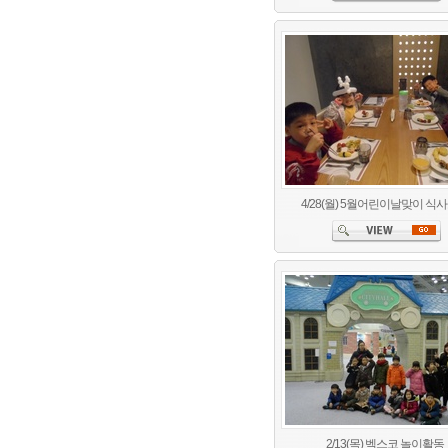
4/28(월) 5월어린이날맞이 식
2/13(목) 벡스코 놀이활동