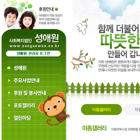
아동갤러리
직