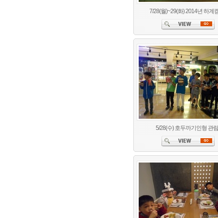
7/28(월)~29(화) 2014년 하
5/28(수) 호두까기인형 관