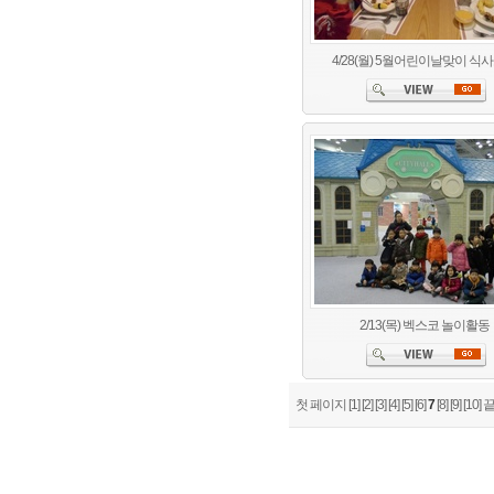
4/28(월) 5월어린이날맞이 식
2/13(목) 벡스코 놀이활동
첫 페이지
[1]
[2]
[3]
[4]
[5]
[6]
7
[8]
[9]
[10]
끝