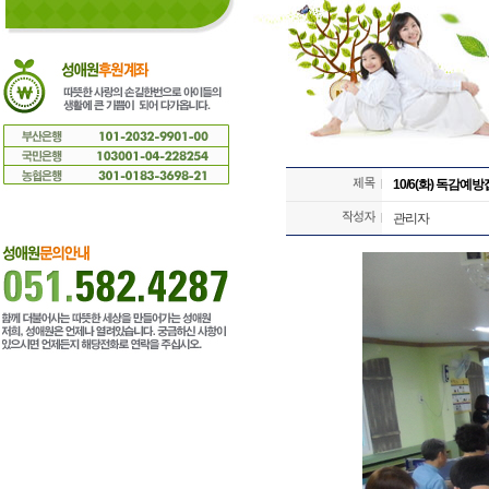
10/6(화) 독감예
관리자