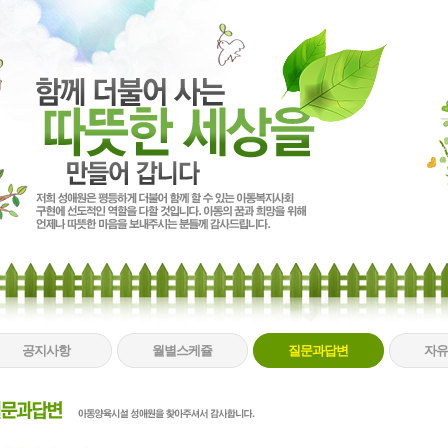
공지사항
월별스케쥴
질문과답변
자