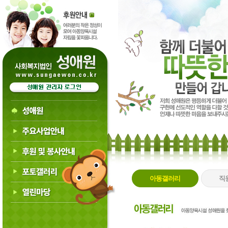
아동갤러리
직