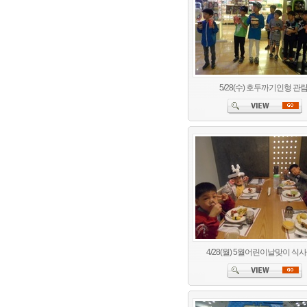
5/28(수) 호두까기인형 관
4/28(월) 5월어린이날맞이 식