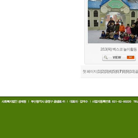
2/13(목) 벡스코 놀이활동
첫 페이지
[1]
[2]
[3]
[4]
[5]
[6]
7
[8]
[9]
[10]
끝