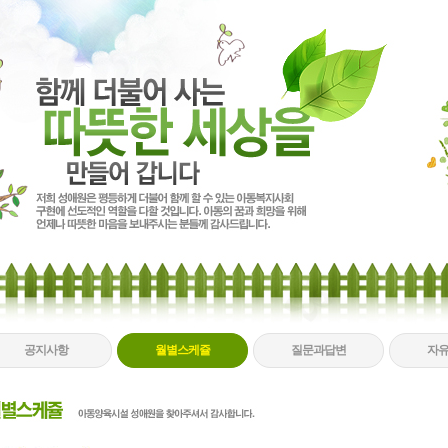
공지사항
월별스케쥴
질문과답변
자