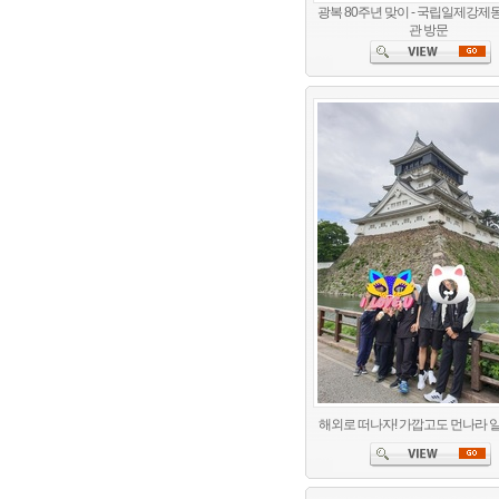
광복 80주년 맞이 - 국립일제강
관 방문
해외로 떠나자! 가깝고도 먼나라 