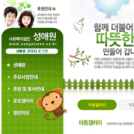
아동갤러리
직