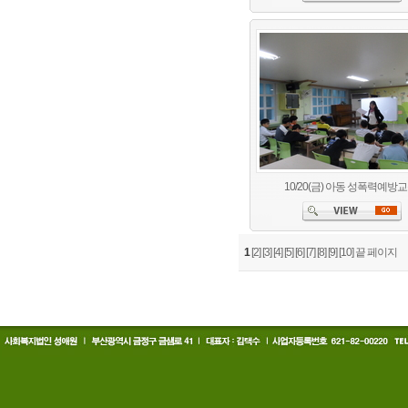
10/20(금) 아동 성폭력예방
1
[2]
[3]
[4]
[5]
[6]
[7]
[8]
[9]
[10]
끝 페이지