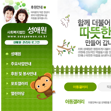
아동갤러리
직