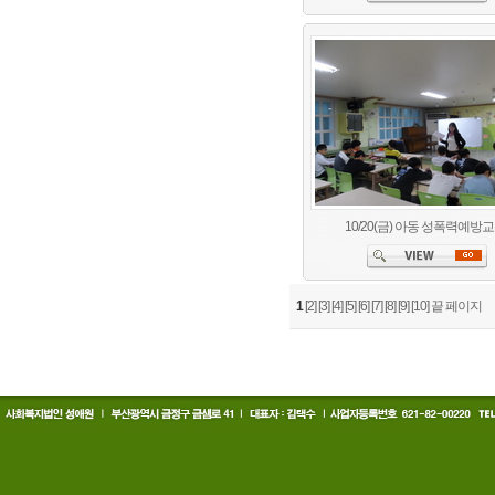
10/20(금) 아동 성폭력예방
1
[2]
[3]
[4]
[5]
[6]
[7]
[8]
[9]
[10]
끝 페이지