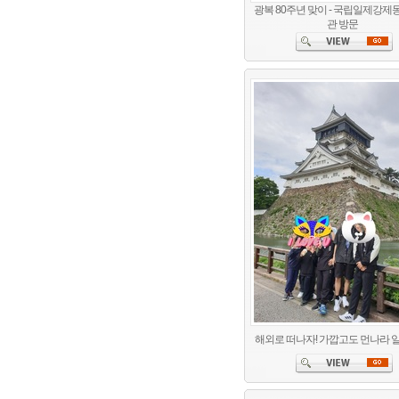
광복 80주년 맞이 - 국립일제강
관 방문
해외로 떠나자! 가깝고도 먼나라 